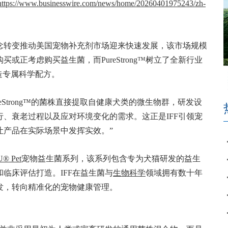
https://www.businesswire.com/news/home/20260401975243/zh-
念转变推动美国宠物补充剂市场迎来快速发展，该市场规模
或正考虑购买益生菌，而PureStrong™树立了全新行业
造专属科学配方。
“PureStrong™的菌株直接提取自健康犬类的微生物群，研发设
、衰老过程以及应对环境变化的需求。这正是IFF引领宠
让产品在实际场景中发挥实效。”
® Pet
宠物益生菌系列，该系列包含专为犬猫研发的益生
临床评估打造。IFF在益生菌与
生物科学
领域拥有数十年
发，转向精准化的宠物健康管理。