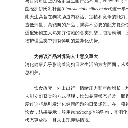
与目前市面上的诸多益生菌产品不同，PureStro
围绕罗伊氏乳杆菌(
Limosilactobacillus reuteri
)这一
此天生具备在狗狗肠道内存活、定植和竞争的能力
造低剂量、高靶向的产品，摒弃不必要的配方复杂
适配宠物主人熟知并信赖的各类剂型，包括粉剂、
物护理品类中拥有鲜明的差异化优势。
为何该产品对养狗人士意义重大
消化健康几乎影响着狗狗日常生活的方方面面，从
息相关。
饮食改变、外出出行、情绪压力和年龄增长，
人能立刻察觉的方式显现，比如粪便状态异常、肠胃不适
度过这些易引发消化健康问题的日常场景。在一项
饮食，结果显示，服用PureStrong™的狗狗，
状态更成型，且未出现便秘情况。