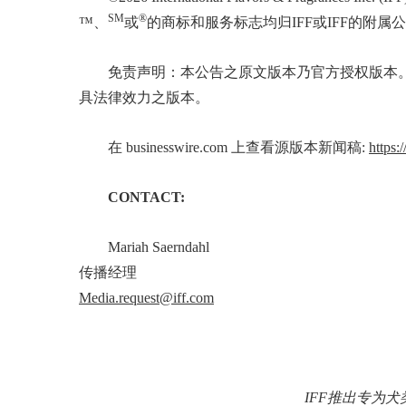
SM
®
™、
或
的商标和服务标志均归IFF或IFF的附
免责声明：本公告之原文版本乃官方授权版本
具法律效力之版本。
在 businesswire.com 上查看源版本新闻稿:
https
CONTACT:
Mariah Saerndahl
传播经理
Media.request@iff.com
IFF推出专为犬类