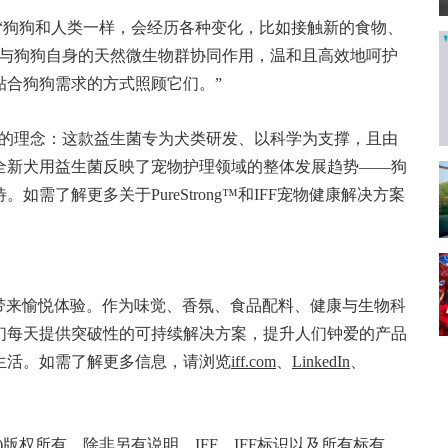
ina表示：“狗狗和人类一样，会经历各种变化，比如接触新的食物、
g™能与狗狗自身的天然微生物群协同作用，温和且高效地呵护
贴合狗狗需求的方式照顾它们。”
人安心的理念：这款益生菌专为犬类研发、以科学为支撑，且由
全新犬用益生菌反映了宠物护理领域的整体发展趋势——狗
需了解更多关于PureStrong™和IFF宠物健康解决方案
力和热忱带来愉悦体验。作为味觉、香氛、食品配料、健康与生物科
们每天提供突破性的可持续解决方案，提升人们钟爱的产品
生活。如需了解更多信息，请浏览
iff.com
、
LinkedIn
、
ances Inc. (IFF)版权所有。除非另有说明，IFF、IFF标识以及所有标有