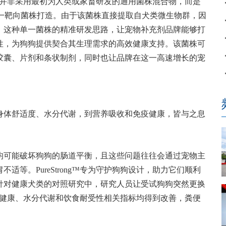
ng™并非采用最初为人类或家畜研发的通用菌株混合物，而是
单一靶向菌株打造。由于该菌株直接提取自犬类微生物群，因
。这种单一菌株的精准研发思路，让宠物补充剂品牌能够打
性，为狗狗提供契合其生理需求的高效健康支持。该菌株可
胶囊、片剂和条状制剂，同时也让品牌在这一高速增长的宠
身体舒适度、水分代谢，到营养吸收和免疫健康，皆与之息
均可能破坏狗狗的肠道平衡，且这些问题往往会通过宠物主
等。PureStrong™专为守护狗狗设计，助力它们顺利
针对健康犬类的对照研究中，研究人员让受试狗狗突然更换
其消化健康、水分代谢和饮食耐受性相关指标均得到改善，粪便