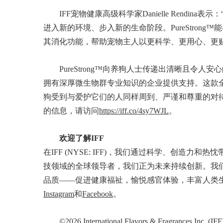
IFF宠物健康高级科学家Danielle Rend
进入新的环境、步入新的生命阶段。PureStron
其消化功能，帮助宠物主人以更科学、更用心、更
PureStrong™向养狗人士传递出清晰且令
拥有深厚微生物群专业知识的企业提供支持。这款
狗受到与爱护它们的人同样周到、严谨和尊重的对待。如
的信息，请访问
https://iff.co/4sy7WJL
。
欢迎了解IFF
在IFF (NYSE: IFF)，我们通过科学、创造
技领域的全球领导者，我们正为未来持续创新。我
品质——促进健康福祉，愉悦感官体验，丰富人类
Instagram
和
Facebook
。
©2026 International Flavors & Fragr